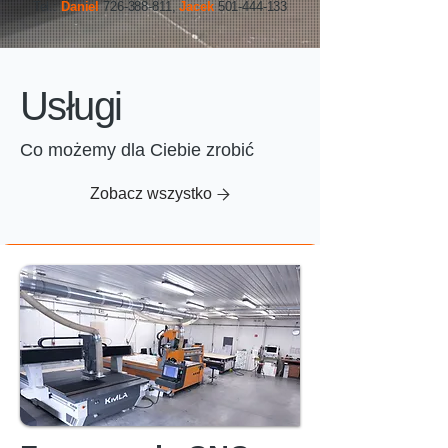
Tel.:
Daniel
726-388-811
,
Jacek
501-444-133
Usługi
Co możemy dla Ciebie zrobić
Zobacz wszystko