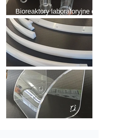
Bioreaktory laboratoryjne do
hodowli mikroorganizmów
Ślizgi z polietylenu
Osłona z plexi