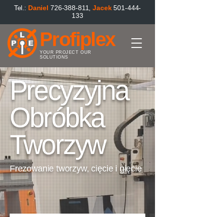
Tel.:
Danie
l
726-388-811
,
Jacek
501-444-
133
Profiplex
YOUR PROJECT OUR
SOLUTIONS
Precyzyjna
Obróbka
Tworzyw
Frezowanie tworzyw, cięcie i gięcie