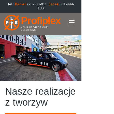
Tel.:
Danie
l
726-388-811
,
Jacek
501-444-
133
Profiplex
YOUR PROJECT OUR
SOLUTIONS
Nasze realizacje
z tworzyw