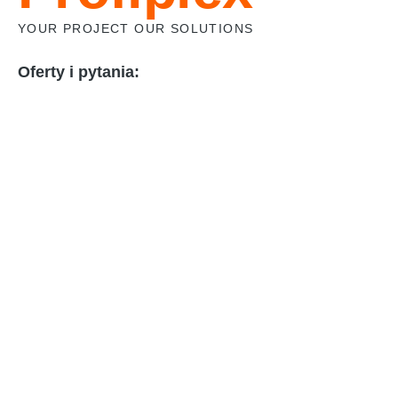
YOUR PROJECT OUR SOLUTIONS
Oferty i pytania:
email:
profiplex@profiplex.pl
Jacek
tel:
501-444-133
Daniel
tel:
726-388-811
Uzyskaj Wycenę
Adres:
ul. Warszawska 8
05-805 KANIE
Polityka Prywatności