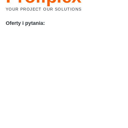
YOUR PROJECT OUR SOLUTIONS
Oferty i pytania:
email:
profiplex@profiplex.pl
Jacek
tel:
501-444-133
Daniel
tel:
726-388-811
Uzyskaj Wycenę
Adres:
ul. Warszawska 8
05-805 KANIE
Polityka Prywatności