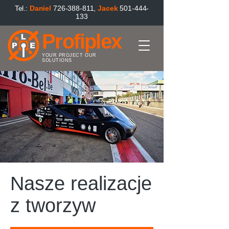
Tel.:
Danie
l
726-388-811
,
Jacek
501-444-
133
Profiplex
YOUR PROJECT OUR
SOLUTIONS
Nasze realizacje
z tworzyw