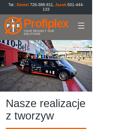
Tel.:
Danie
l
726-388-811
,
Jacek
501-444-
133
Profiplex
YOUR PROJECT OUR
SOLUTIONS
Nasze realizacje
z tworzyw