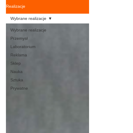
Realizacje
Wybrane realizacje
Wybrane realizacje
Przemysł
Laboratorium
Reklama
Sklep
Nauka
Sztuka
Prywatne