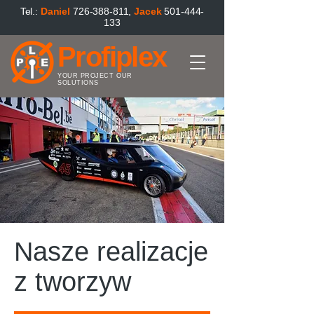
Tel.:
Danie
l
726-388-811
,
Jacek
501-444-
133
Profiplex
YOUR PROJECT OUR
SOLUTIONS
Nasze realizacje
z tworzyw