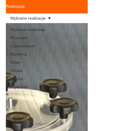
Realizacje
Wybrane realizacje
Wybrane realizacje
Przemysł
Laboratorium
Reklama
Sklep
Nauka
Sztuka
Prywatne