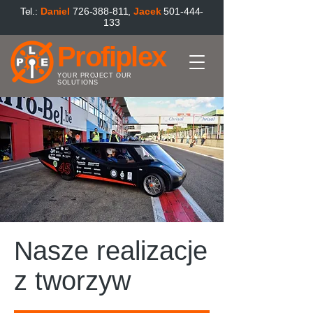
Tel.:
Danie
l
726-388-811
,
Jacek
501-444-
133
Profiplex
YOUR PROJECT OUR
SOLUTIONS
Nasze realizacje
z tworzyw