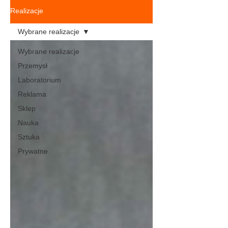
Realizacje
Wybrane realizacje
Wybrane realizacje
Przemysł
Laboratorium
Reklama
Sklep
Nauka
Sztuka
Prywatne